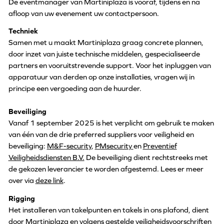
De eventmanager van Martiniplaza is vooraf, tijdens en na
afloop van uw evenement uw contactpersoon.
Techniek
Samen met u maakt Martiniplaza graag concrete plannen,
door inzet van juiste technische middelen, gespecialiseerde
partners en vooruitstrevende support. Voor het inpluggen van
apparatuur van derden op onze installaties, vragen wij in
principe een vergoeding aan de huurder.
Beveiliging
Vanaf 1 september 2025 is het verplicht om gebruik te maken
van één van de drie preferred suppliers voor veiligheid en
beveiliging:
M&F-security
,
PMsecurity
en
Preventief
Veiligheidsdiensten B.V.
De beveiliging dient rechtstreeks met
de gekozen leverancier te worden afgestemd. Lees er meer
over via
deze link
.
Rigging
Het installeren van takelpunten en takels in ons plafond, dient
door Martiniplaza en volgens gestelde veiligheidsvoorschriften