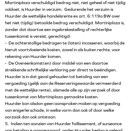
Martiniplaza verschuldigd bedrag niet, niet geheel of niet tijdig
voldoet, is Huurder in verzuim. Gedurende het verzuim is
Huurder de wettelijke handelsrente ex art. 6:119a BW over
het niet (tijdig) betaalde bedrag verschuldigd. Martiniplaza is,
zonder dat daartoe een ingebrekestelling of rechterlijke
tussenkomst is vereist, gerechtigd:
- De achterstallige bedragen te (laten) incasseren, waarbij de
hieruit voortvloeiende kosten, zowel in als buiten rechte, voor
rekening van Huurder komen.
- De Overeenkomst(en) door middel van een daartoe
strekkende schriftelijke verklaring per direct te beëindigen.
Huurder is in dat geval gehouden tot betaling van een
vergoeding (gelijk aan de Reserveringswaarde vermeerderd
met de wettelijke rente), alsmede alle op zijn verzoek of door
tussenkomst van Martiniplaza gemaakte kosten.
Huurder kan alsdan geen aanspraken maken op vergoeding
van enigerlei schade, in welke vorm dan ook of door welke
oorzaak dan ook ontstaan.
5. Indien ten aanzien van Huurder faillissement, of surseance
van betaling is aangevraagd, onder Huurder beslag is gelegd