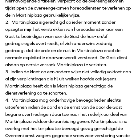
hiernavolgende artikelen, verplicht op de overeengekomen
tijdstippen de overeengekomen horecadiensten te verlenen op
de in Martiniplaza gebruikelijke wijze.
2. Martiniplaza is gerechtigd op ieder moment zonder
opzegtermijn het verstrekken van horecadiensten aan een
Gast te beëindigen wanneer de Gast de huis- en/of
gedragsregels overtreedt, of zich anderszins zodanig
gedraagt dat de orde en de rust in Martiniplaza en/of de
normale exploitatie daarvan wordt verstoord. De Gast dient
alsdan op eerste verzoek Martiniplaza te verlaten.
3. Indien de klant op een andere wijze niet volledig voldoet aan
al zijn verplichtingen die hij uit welken hoofde ook jegens
Martiniplaza heeft dan is Martiniplaza gerechtigd de
dienstverlening op te schorten.
4. Martiniplaza mag onderhavige bevoegdheden slechts
uitoefenen indien de aard en de ernst van de door de Gast
begane overtredingen daartoe naar het redelijk oordeel van
Martiniplaza voldoende aanleiding geven. Martiniplaza is na
overleg met het ter plaatse bevoegd gezag gerechtigd de
Overeenkomst wegens gegronde vrees voor verstoring van de