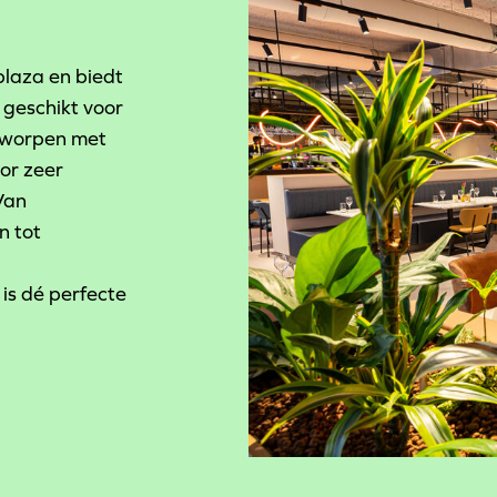
plaza en biedt
 geschikt voor
ntworpen met
oor zeer
Van
n tot
is dé perfecte