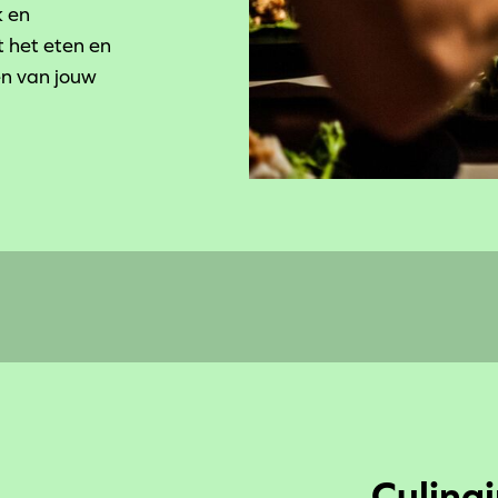
k en
t het eten en
en van jouw
Culina