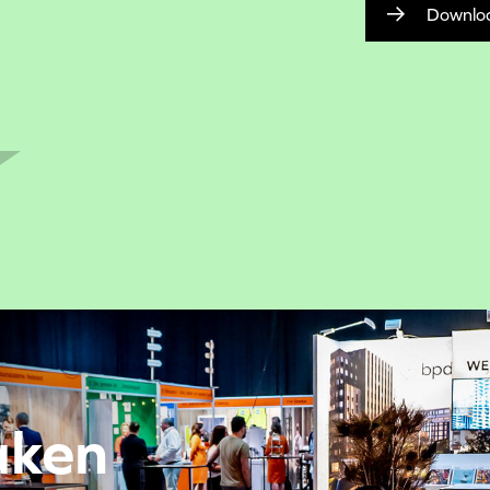
Downlo
aken