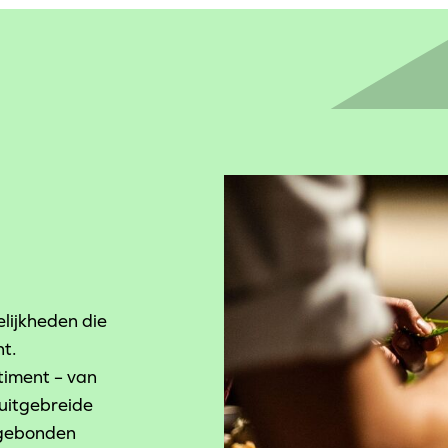
lijkheden die
nt.
timent – van
 uitgebreide
sgebonden