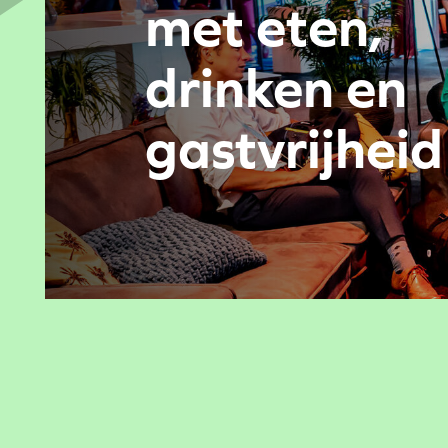
met eten,
drinken en
gastvrijheid