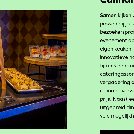
Samen kijken 
passen bij jo
bezoekersprof
evenement opt
eigen keuken,
innovatieve h
tijdens een co
cateringassor
vergadering o
culinaire verz
prijs. Naast e
uitgebreid din
vele mogelijk