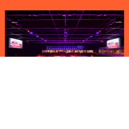
Over Martiniplaza
topsportlocatie
De topsporthal van Martiniplaza is met 4.500