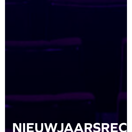
NIEUWJAARSRECE