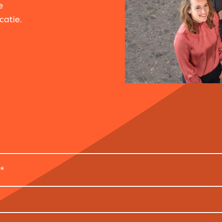
e
catie.