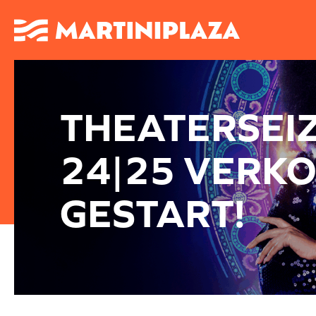
THEATERSEI
24|25 VERK
GESTART!