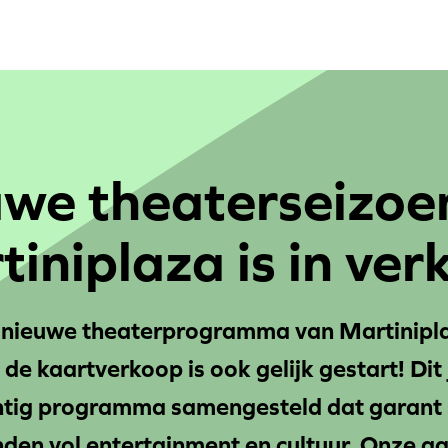
uwe theaterseizoe
iniplaza is in ver
 nieuwe theaterprogramma van Martinipl
e kaartverkoop is ook gelijk gestart! Dit
tig programma samengesteld dat garant 
den vol entertainment en cultuur. Onze gas