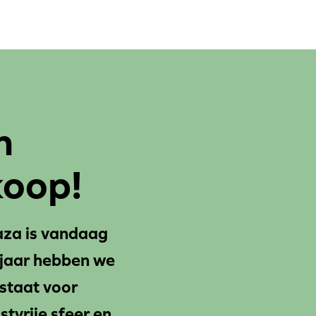
n
koop!
aza is vandaag
 jaar hebben we
staat voor
tvrije sfeer en