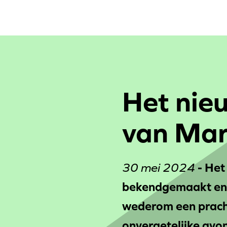
Het nie
van Mart
30 mei 2024
- Het
bekendgemaakt en d
wederom een prach
onvergetelijke avon