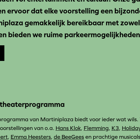
 ervoor dat elke voorstelling een bijzond
niplaza gemakkelijk bereikbaar met zowel 
en bieden we ruime parkeermogelijkheden
 theaterprogramma
rogramma van Martiniplaza biedt voor ieder wat wils. 
oorstellingen van o.a.
Hans Klok
,
Flemming
,
K3
,
Holiday
cert
,
Emma Heesters
,
de BeeGees
en prachtige musical