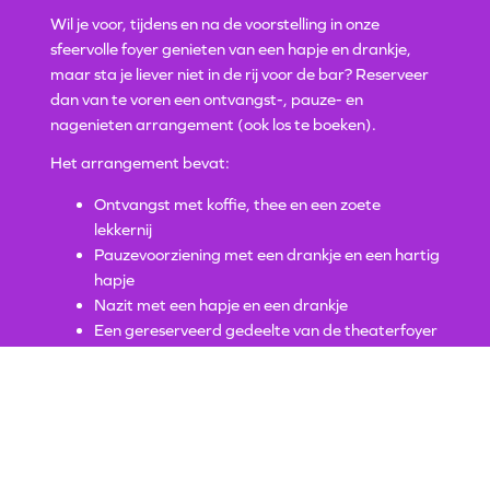
Wil je voor, tijdens en na de voorstelling in onze
sfeervolle foyer genieten van een hapje en drankje,
maar sta je liever niet in de rij voor de bar? Reserveer
dan van te voren een ontvangst-, pauze- en
nagenieten arrangement (ook los te boeken).
Het arrangement bevat:
Ontvangst met koffie, thee en een zoete
lekkernij
Pauzevoorziening met een drankje en een hartig
hapje
Nazit met een hapje en een drankje
Een gereserveerd gedeelte van de theaterfoyer
of een aparte ruimte
Begeleiding vanuit Martiniplaza
Garderobe
Prijs arrangement, exclusief ticket: v.a. € 27,50