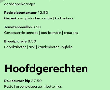
aardappelkaantjes
Rode bietentartaar
12.50
Geitenkaas | pistachecrumble | krokante ui
Tomatenbouillon
8.50
Geroosterde tomaat | basilicumolie | croutons
Broodplankje
8.50
Paprikaboter | aioli | kruidenboter | olijfolie
Hoofdgerechten
Rouleau van kip
27.50
Pesto | groene asperge | risotto | jus
Rode mul
27.50
Zeekraal | aardappelpuree | mosterdsaus
Halloumi
25.50